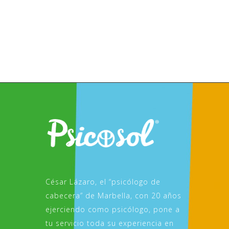
César Lázaro, el “psicólogo de
cabecera” de Marbella, con 20 años
ejerciendo como psicólogo, pone a
tu servicio toda su experiencia en