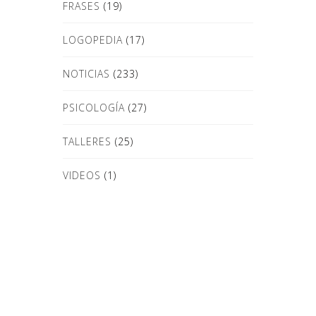
FRASES
(19)
LOGOPEDIA
(17)
NOTICIAS
(233)
PSICOLOGÍA
(27)
TALLERES
(25)
VIDEOS
(1)
Donde Estamos
Dirección:Plaza Juan de la Rosa, 6
29601 Marbella (Málaga) Telefonos:
620 188 038 | 952 771 367