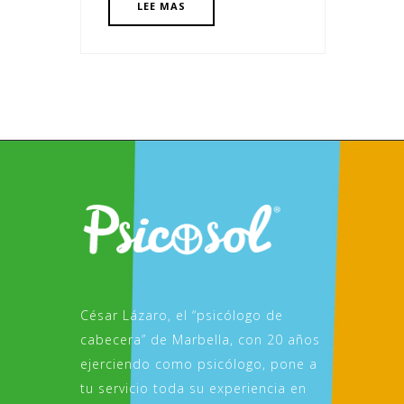
LEE MAS
César Lázaro, el “psicólogo de
cabecera” de Marbella, con 20 años
ejerciendo como psicólogo, pone a
tu servicio toda su experiencia en