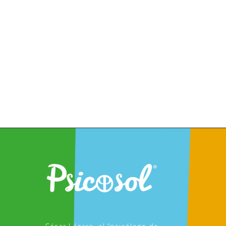
Dirección:Plaza Juan de la Rosa, 6
29601 Marbella (Málaga) Telefonos:
620 188 038 | 952 771 367