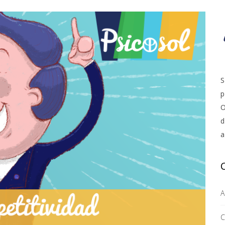
S
p
O
d
a
A