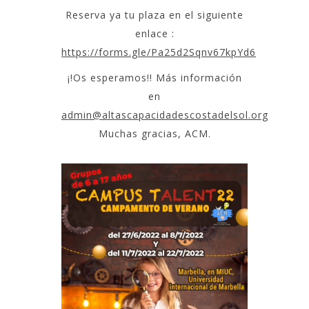
Reserva ya tu plaza en el siguiente
enlace :
https://forms.gle/Pa25d2Sqnv67kpYd6
¡!Os esperamos!! Más información
en
admin@altascapacidadescostadelsol.org
Muchas gracias, ACM.