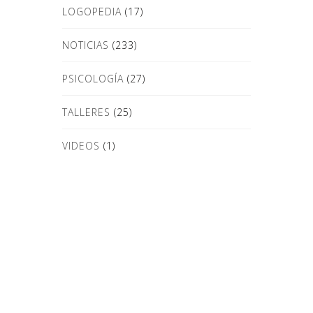
LOGOPEDIA
(17)
NOTICIAS
(233)
PSICOLOGÍA
(27)
TALLERES
(25)
VIDEOS
(1)
Donde Estamos
Dirección:Plaza Juan de la Rosa, 6
29601 Marbella (Málaga) Telefonos:
620 188 038 | 952 771 367